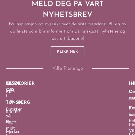
MELD DEG PÅ VÅRT
NYHETSBREV
Få inspirasjon og oversikt over de siste trendene. Bli en av
de første som blir informert om de ferskeste nyhetene og
beste tilbudene!
KLIKK HER
Villa Flamingo
BESØK
KATEGORIER
IN
HJ
OSS
Klær
O
Van
I
oss
sp
Tilbehør
TØNSBERG
Fra
Ko
Butikken
Interiør
&
oss
vår
Re
Sko
ligger
Pe
midt
Vil
Merker
Co
på