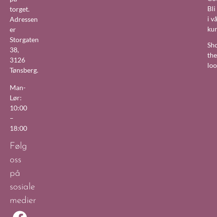
Bl
torget.
i v
Adressen
ku
er
Storgaten
Sh
38,
the
3126
lo
Tønsberg.
Man-
Lør:
10:00
–
18:00
Følg
oss
på
sosiale
medier