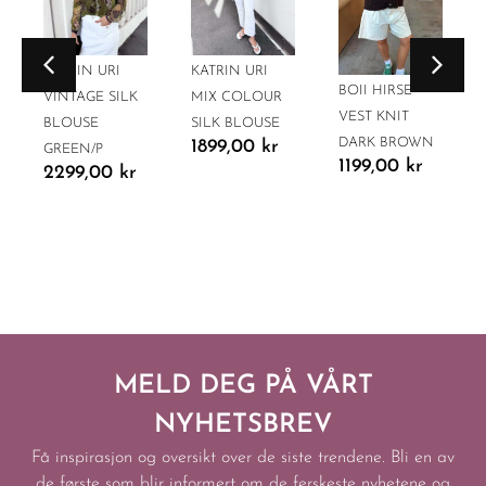
KATRIN URI
KATRIN URI
BOII HIRSE
VINTAGE SILK
MIX COLOUR
VEST KNIT
BLOUSE
SILK BLOUSE
DARK BROWN
1899,00
kr
GREEN/P
1199,00
kr
2299,00
kr
MELD DEG PÅ VÅRT
NYHETSBREV
Få inspirasjon og oversikt over de siste trendene. Bli en av
de første som blir informert om de ferskeste nyhetene og