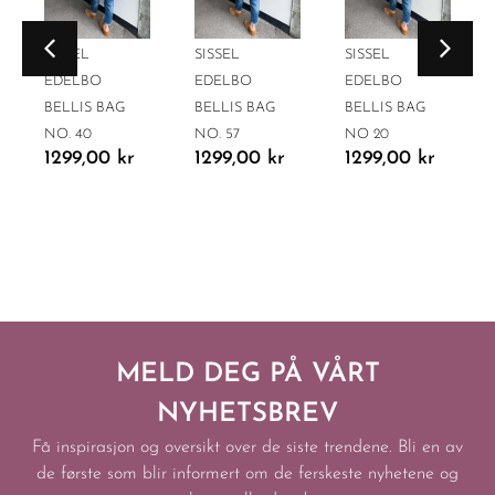
SISSEL
SISSEL
SISSEL
EDELBO
EDELBO
EDELBO
BELLIS BAG
BELLIS BAG
BELLIS BAG
NO. 40
NO. 57
NO 20
1299,00
kr
1299,00
kr
1299,00
kr
MELD DEG PÅ VÅRT
NYHETSBREV
Få inspirasjon og oversikt over de siste trendene. Bli en av
de første som blir informert om de ferskeste nyhetene og