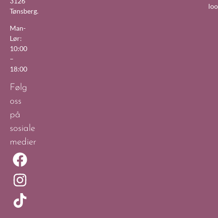
3126
lo
Tønsberg.
Man-
Lør:
10:00
–
18:00
Følg
oss
på
sosiale
medier