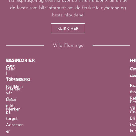
Få inspirasjon og oversikt over de siste trendene. Bli en av
de første som blir informert om de ferskeste nyhetene og
beste tilbudene!
KLIKK HER
Villa Flamingo
BESØK
KATEGORIER
IN
HJ
OSS
Klær
O
Van
I
oss
sp
Tilbehør
TØNSBERG
Fra
Ko
Butikken
Interiør
&
oss
vår
Re
Sko
ligger
Pe
midt
Vil
Merker
Co
på
Bl
torget.
i v
Adressen
ku
er