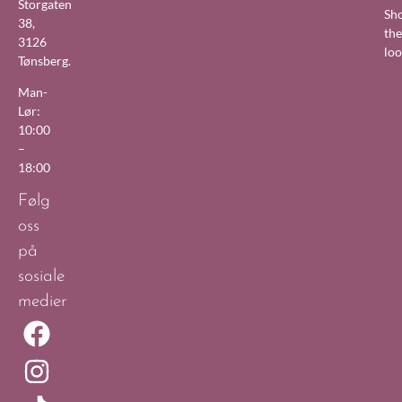
Storgaten
Sh
38,
the
3126
lo
Tønsberg.
Man-
Lør:
10:00
–
18:00
Følg
oss
på
sosiale
medier