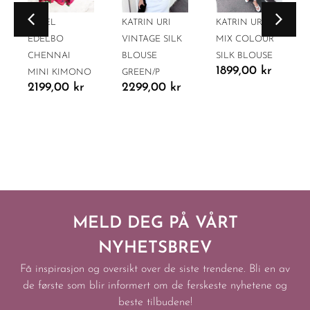
SISSEL
KATRIN URI
KATRIN URI
EDELBO
VINTAGE SILK
MIX COLOUR
CHENNAI
BLOUSE
SILK BLOUSE
1899,00
kr
MINI KIMONO
GREEN/P
2199,00
kr
2299,00
kr
MELD DEG PÅ VÅRT
NYHETSBREV
Få inspirasjon og oversikt over de siste trendene. Bli en av
de første som blir informert om de ferskeste nyhetene og
beste tilbudene!