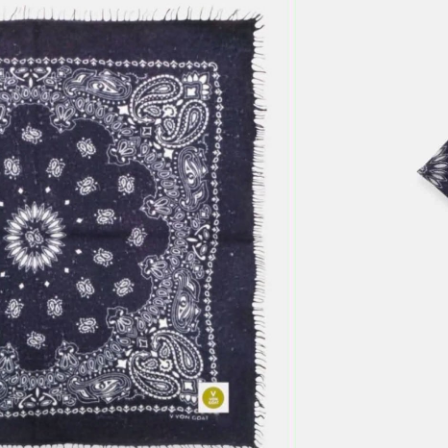
sverre utsolgt og ikke lenger
 laget i Napal. Vakre kvalitetsskjerf du
r så myke og gode.
l retur