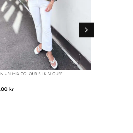
IN URI MIX COLOUR SILK BLOUSE
9,00
kr
BOII HIRSE VEST 
1199,00
kr