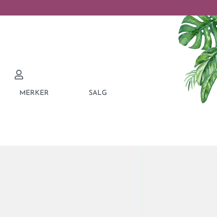
MERKER
SALG
NDANA CALVINA
 NAVY 27-AC-WF