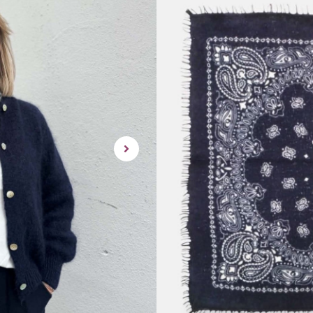
Dette produktet er des
tilgjengelig for kjop.
Nydelig skjerf i 100% cashmere
kan bruke hele året.
Disse skjerfene klør ikke og e
Mål ca 70×70 cm
rask levering | enke
Utsolgt