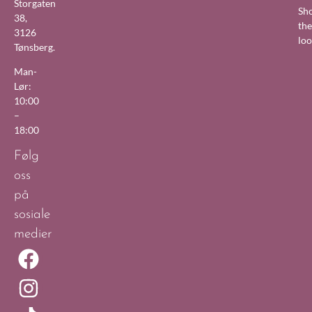
Storgaten
Sh
38,
the
3126
lo
Tønsberg.
Man-
Lør:
10:00
–
18:00
Følg
oss
på
sosiale
medier