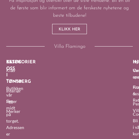
Få inspirasjon og oversikt over de siste trendene. Bli en av
de første som blir informert om de ferskeste nyhetene og
beste tilbudene!
KLIKK HER
Villa Flamingo
BESØK
KATEGORIER
IN
HJ
OSS
Klær
O
Van
I
oss
sp
Tilbehør
TØNSBERG
Fra
Ko
Butikken
Interiør
&
oss
vår
Re
Sko
ligger
Pe
midt
Vil
Merker
Co
på
Bl
torget.
i v
Adressen
ku
er