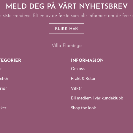
MELD DEG PÅ VÅRT NYHETSBREV
e siste trendene. Bli en av de første som blir informert om de fers
KLIKK HER
Villa Flamingo
TEGORIER
INFORMASJON
r
Om oss
behør
Frakt & Retur
riør
Vilkår
Bli medlem i vår kundeklubb
ker
Shop the look