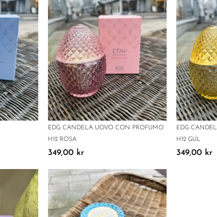
EDG CANDELA UOVO CON PROFUMO
EDG CANDE
H12 ROSA
H12 GUL
349,00
kr
349,00
kr