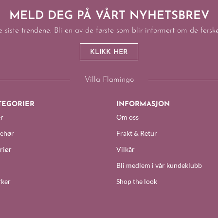
MELD DEG PÅ VÅRT NYHETSBREV
e siste trendene. Bli en av de første som blir informert om de fers
KLIKK HER
Villa Flamingo
TEGORIER
INFORMASJON
r
Om oss
behør
Frakt & Retur
riør
Vilkår
Bli medlem i vår kundeklubb
ker
Shop the look