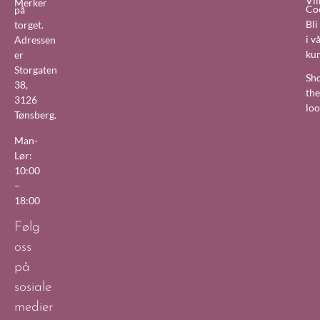
Vil
Merker
Co
på
Bl
torget.
i v
Adressen
ku
er
Storgaten
Sh
38,
the
3126
lo
Tønsberg.
Man-
Lør:
10:00
–
18:00
Følg
oss
på
sosiale
medier