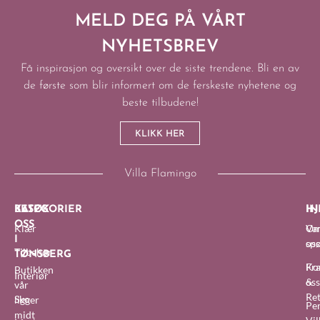
MELD DEG PÅ VÅRT
NYHETSBREV
Få inspirasjon og oversikt over de siste trendene. Bli en av
de første som blir informert om de ferskeste nyhetene og
beste tilbudene!
KLIKK HER
Villa Flamingo
BESØK
KATEGORIER
IN
HJ
OSS
Klær
O
Van
I
oss
sp
Tilbehør
TØNSBERG
Fra
Ko
Butikken
Interiør
&
oss
vår
Re
Sko
ligger
Pe
midt