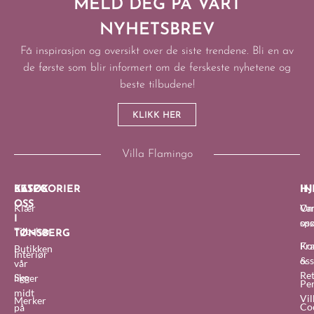
MELD DEG PÅ VÅRT
NYHETSBREV
Få inspirasjon og oversikt over de siste trendene. Bli en av
de første som blir informert om de ferskeste nyhetene og
beste tilbudene!
KLIKK HER
Villa Flamingo
BESØK
KATEGORIER
IN
HJ
OSS
Klær
O
Van
I
oss
sp
Tilbehør
TØNSBERG
Fra
Ko
Butikken
Interiør
&
oss
vår
Re
Sko
ligger
Pe
midt
Vil
Merker
Co
på