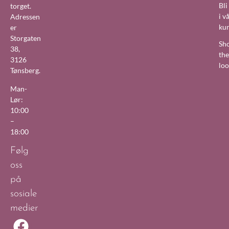
Bl
torget.
i v
Adressen
ku
er
Storgaten
Sh
38,
the
3126
lo
Tønsberg.
Man-
Lør:
10:00
–
18:00
Følg
oss
på
sosiale
medier