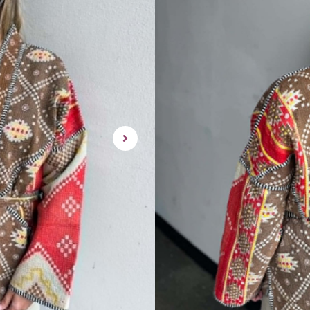
Dette produktet er des
tilgjengelig for kjop.
Rålekker jakke fra Sissel Edel
tekstiler fra India. Maja Jack
knytebelte i livet. Jakken er li
Finnes kun en av denne.
One Size – passer fra 36-44 c
rask levering | enke
Utsolgt