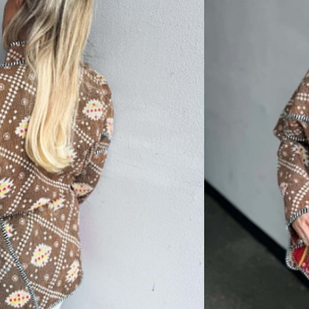
sverre utsolgt og ikke lenger
bo. Denne jakken er laget av resirkulerte
et har lommer i siden og det følger med
ke fin med og uten belte.
a
l retur