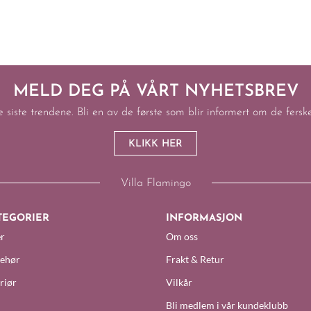
MELD DEG PÅ VÅRT NYHETSBREV
e siste trendene. Bli en av de første som blir informert om de fers
KLIKK HER
Villa Flamingo
TEGORIER
INFORMASJON
r
Om oss
behør
Frakt & Retur
riør
Vilkår
Bli medlem i vår kundeklubb