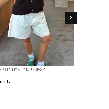
 HIRSE VEST KNIT DARK BROWN
BOII SAM O-NECK 
9,00
kr
499,00
kr