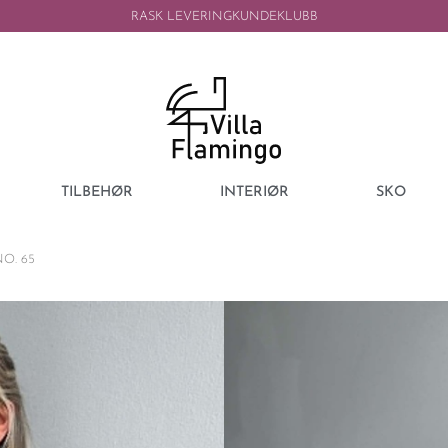
RASK LEVERING
KUNDEKLUBB
TILBEHØR
INTERIØR
SKO
O. 65
SISSEL EDELBO
SISSEL EDELB
65
4299,00
kr