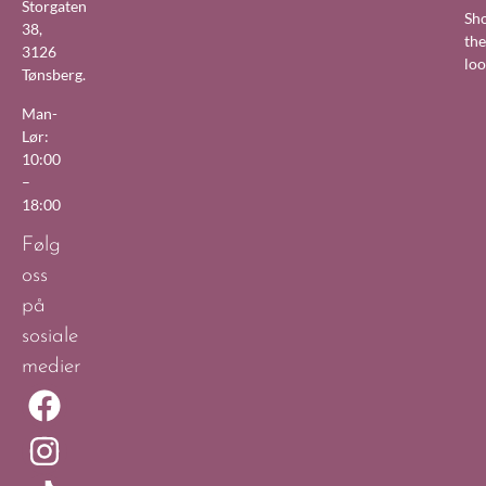
Storgaten
Sh
38,
the
3126
lo
Tønsberg.
Man-
Lør:
10:00
–
18:00
Følg
oss
på
sosiale
medier