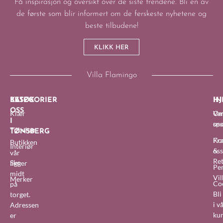
Få inspirasjon og oversikt over de siste trendene. Bli en av
de første som blir informert om de ferskeste nyhetene og
beste tilbudene!
KLIKK HER
Villa Flamingo
BESØK
KATEGORIER
IN
HJ
OSS
Klær
O
Van
I
oss
sp
Tilbehør
TØNSBERG
Fra
Ko
Butikken
Interiør
&
oss
vår
Re
Sko
ligger
Pe
midt
Vil
Merker
Co
på
Bl
torget.
i v
Adressen
ku
er