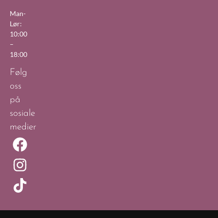
Man-
Lør:
10:00
–
18:00
Følg
oss
på
sosiale
medier