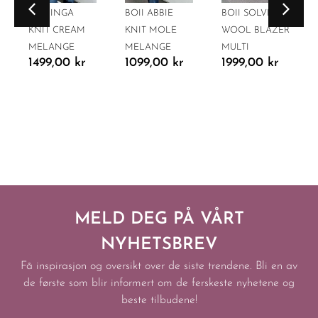
BOII INGA
BOII ABBIE
BOII SOLVEJ
KNIT CREAM
KNIT MOLE
WOOL BLAZER
MELANGE
MELANGE
MULTI
1499,00
kr
1099,00
kr
1999,00
kr
MELD DEG PÅ VÅRT
NYHETSBREV
Få inspirasjon og oversikt over de siste trendene. Bli en av
de første som blir informert om de ferskeste nyhetene og
beste tilbudene!