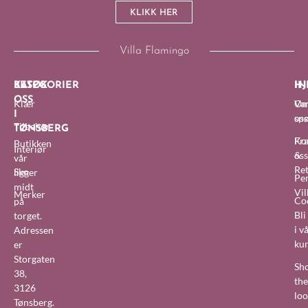
KLIKK HER
Villa Flamingo
BESØK
KATEGORIER
IN
HJ
OSS
Klær
O
Van
I
oss
sp
Tilbehør
TØNSBERG
Fra
Ko
Butikken
Interiør
&
oss
vår
Re
Sko
ligger
Pe
midt
Vil
Merker
Co
på
Bl
torget.
i v
Adressen
ku
er
Storgaten
Sh
38,
the
3126
lo
Tønsberg.