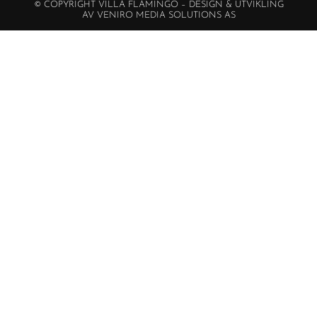
© COPYRIGHT VILLA FLAMINGO – DESIGN & UTVIKLING
AV VENIRO MEDIA SOLUTIONS AS