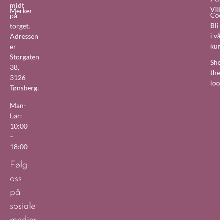
midt
Vil
Merker
Co
på
Bl
torget.
i v
Adressen
ku
er
Storgaten
Sh
38,
the
3126
lo
Tønsberg.
Man-
Lør:
10:00
–
18:00
Følg
oss
på
sosiale