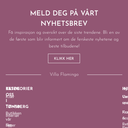
MELD DEG PÅ VÅRT
NYHETSBREV
Få inspirasjon og oversikt over de siste trendene. Bli en av
de første som blir informert om de ferskeste nyhetene og
beste tilbudene!
KLIKK HER
Villa Flamingo
BESØK
KATEGORIER
IN
HJ
OSS
Klær
O
Van
I
oss
sp
Tilbehør
TØNSBERG
Fra
Ko
Butikken
Interiør
&
oss
vår
Re
Sko
ligger
Pe