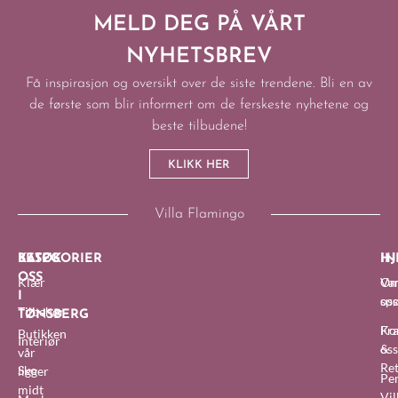
MELD DEG PÅ VÅRT
NYHETSBREV
Få inspirasjon og oversikt over de siste trendene. Bli en av
de første som blir informert om de ferskeste nyhetene og
beste tilbudene!
KLIKK HER
Villa Flamingo
BESØK
KATEGORIER
IN
HJ
OSS
Klær
O
Van
I
oss
sp
Tilbehør
TØNSBERG
Fra
Ko
Butikken
Interiør
&
oss
vår
Re
Sko
ligger
Pe
midt
Vil