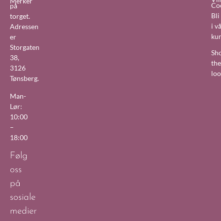
Merker
Co
på
Bl
torget.
i v
Adressen
ku
er
Storgaten
Sh
38,
the
3126
lo
Tønsberg.
Man-
Lør:
10:00
–
18:00
Følg
oss
på
sosiale
medier