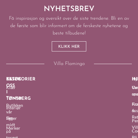
NYHETSBREV
Få inspirasjon og oversikt over de siste trendene. Bli en av
de første som blir informert om de ferskeste nyhetene og
beste tilbudene!
KLIKK HER
Villa Flamingo
BESØK
KATEGORIER
IN
HJ
OSS
Klær
O
Van
I
oss
sp
Tilbehør
TØNSBERG
Fra
Ko
Butikken
Interiør
&
oss
vår
Re
Sko
ligger
Pe
midt
Vil
Merker
Co
på
Bl
torget.