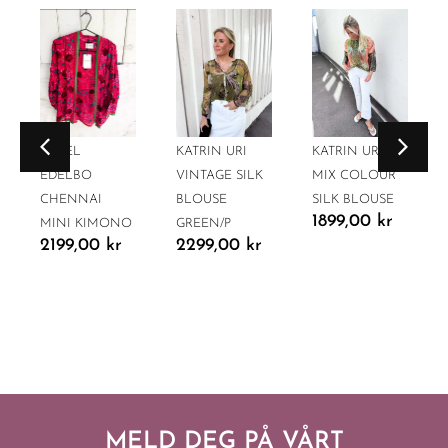
SISSEL
KATRIN URI
KATRIN URI
EDELBO
VINTAGE SILK
MIX COLOUR
CHENNAI
BLOUSE
SILK BLOUSE
1899,00
kr
MINI KIMONO
GREEN/P
2199,00
kr
2299,00
kr
MELD DEG PÅ VÅRT