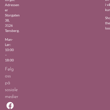
i v
Adressen
ku
er
Storgaten
Sh
38,
the
3126
lo
Tønsberg.
Man-
Lør:
10:00
–
18:00
Følg
oss
på
sosiale
medier