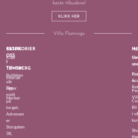
beste tilbudene!
KLIKK HER
Villa Flamingo
BESØK
KATEGORIER
IN
HJ
OSS
Klær
O
Van
I
oss
sp
Tilbehør
TØNSBERG
Fra
Ko
Butikken
Interiør
&
oss
vår
Re
Sko
ligger
Pe
midt
Vil
Merker
Co
på
Bl
torget.
i v
Adressen
ku
er
Storgaten
Sh
38,
the