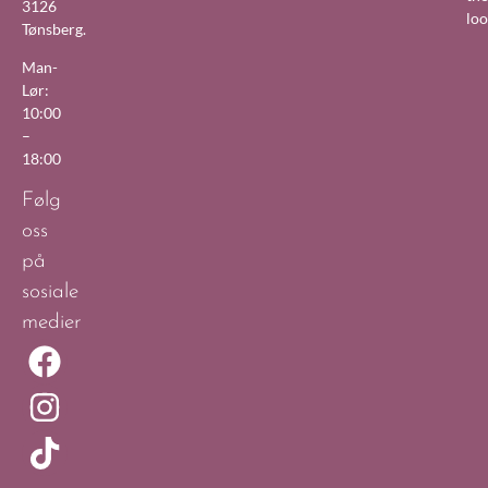
3126
lo
Tønsberg.
Man-
Lør:
10:00
–
18:00
Følg
oss
på
sosiale
medier