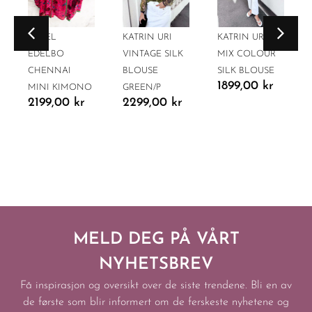
SISSEL
KATRIN URI
KATRIN URI
EDELBO
VINTAGE SILK
MIX COLOUR
CHENNAI
BLOUSE
SILK BLOUSE
1899,00
kr
MINI KIMONO
GREEN/P
2199,00
kr
2299,00
kr
MELD DEG PÅ VÅRT
NYHETSBREV
Få inspirasjon og oversikt over de siste trendene. Bli en av
de første som blir informert om de ferskeste nyhetene og