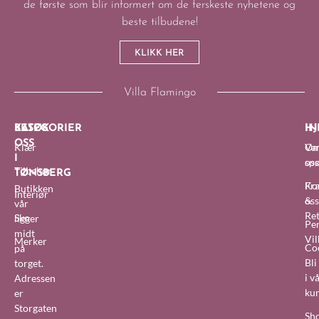
de første som blir informert om de ferskeste nyhetene og
beste tilbudene!
KLIKK HER
Villa Flamingo
BESØK
KATEGORIER
IN
HJ
OSS
Klær
O
Van
I
oss
sp
Tilbehør
TØNSBERG
Fra
Ko
Butikken
Interiør
&
oss
vår
Re
Sko
ligger
Pe
midt
Vil
Merker
Co
på
Bl
torget.
i v
Adressen
ku
er
Storgaten
Sh