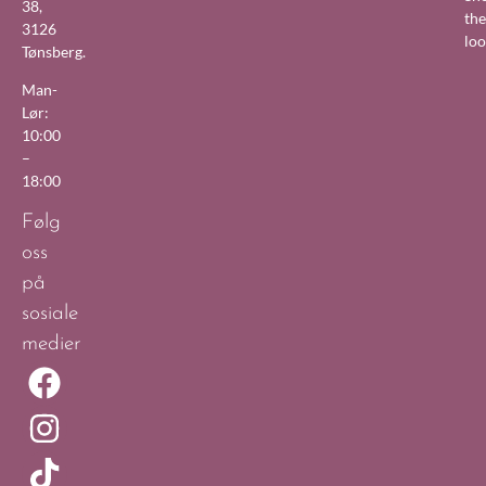
38,
the
3126
lo
Tønsberg.
Man-
Lør:
10:00
–
18:00
Følg
oss
på
sosiale
medier