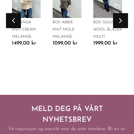
BOII INGA
BOII ABBIE
BOII SOLVEJ
KNIT CREAM
KNIT MOLE
WOOL BLAZER
MELANGE
MELANGE
MULTI
1499,00
kr
1099,00
kr
1999,00
kr
MELD DEG PÅ VÅRT
NYHETSBREV
Få inspirasjon og oversikt over de siste trendene. Bli en av