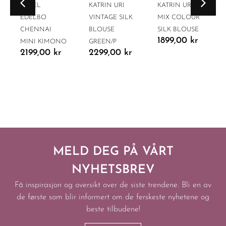
SISSEL
KATRIN URI
KATRIN URI
EDELBO
VINTAGE SILK
MIX COLOUR
CHENNAI
BLOUSE
SILK BLOUSE
1899,00
kr
MINI KIMONO
GREEN/P
2199,00
kr
2299,00
kr
MELD DEG PÅ VÅRT
NYHETSBREV
Få inspirasjon og oversikt over de siste trendene. Bli en av
de første som blir informert om de ferskeste nyhetene og
beste tilbudene!