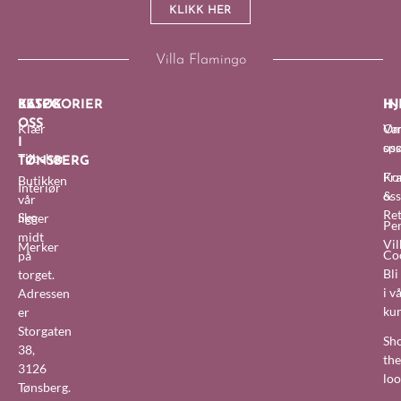
KLIKK HER
Villa Flamingo
BESØK
KATEGORIER
IN
HJ
OSS
Klær
O
Van
I
oss
sp
Tilbehør
TØNSBERG
Fra
Ko
Butikken
Interiør
&
oss
vår
Re
Sko
ligger
Pe
midt
Vil
Merker
Co
på
Bl
torget.
i v
Adressen
ku
er
Storgaten
Sh
38,
the
3126
lo
Tønsberg.