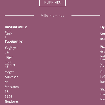
KLIKK HER
Villa Flamingo
BESØK
KATEGORIER
IN
HJ
OSS
Klær
O
Van
I
oss
sp
Tilbehør
TØNSBERG
Fra
Ko
Butikken
Interiør
&
oss
vår
Re
Sko
ligger
Pe
midt
Vil
Merker
Co
på
Bl
torget.
i v
Adressen
ku
er
Storgaten
Sh
38,
the
3126
lo
Tønsberg.