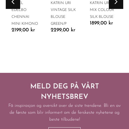
SISSEL
KATRIN URI
KATRIN URI
EDELBO
VINTAGE SILK
MIX COLOUR
CHENNAI
BLOUSE
SILK BLOUSE
1899,00
kr
MINI KIMONO
GREEN/P
2199,00
kr
2299,00
kr
MELD DEG PÅ VÅRT
NYHETSBREV
Få inspirasjon og oversikt over de siste trendene. Bli en av
de første som blir informert om de ferskeste nyhetene og
beste tilbudene!