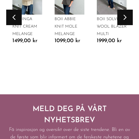
BOII INGA
BOII ABBIE
BOII SOLVEJ
KNIT CREAM
KNIT MOLE
WOOL BLAZER
MELANGE
MELANGE
MULTI
1499,00
kr
1099,00
kr
1999,00
kr
MELD DEG PÅ VÅRT
NYHETSBREV
Få inspirasjon og oversikt over de siste trendene. Bli en av
de første som blir informert om de ferskeste nyhetene og