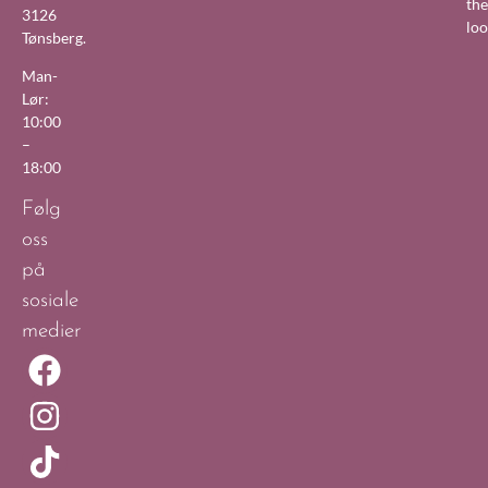
the
3126
lo
Tønsberg.
Man-
Lør:
10:00
–
18:00
Følg
oss
på
sosiale
medier