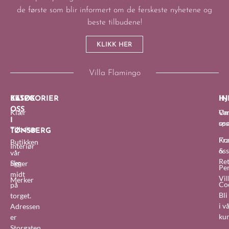
de første som blir informert om de ferskeste nyhetene og
beste tilbudene!
KLIKK HER
Villa Flamingo
BESØK
KATEGORIER
IN
HJ
OSS
Klær
O
Van
I
oss
sp
Tilbehør
TØNSBERG
Fra
Ko
Butikken
Interiør
&
oss
vår
Re
Sko
ligger
Pe
midt
Vil
Merker
Co
på
Bl
torget.
i v
Adressen
ku
er
Storgaten