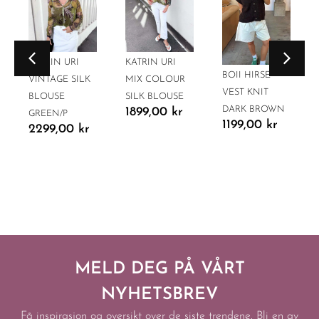
KATRIN URI
KATRIN URI
BOII HIRSE
VINTAGE SILK
MIX COLOUR
VEST KNIT
BLOUSE
SILK BLOUSE
DARK BROWN
1899,00
kr
GREEN/P
1199,00
kr
2299,00
kr
MELD DEG PÅ VÅRT
NYHETSBREV
Få inspirasjon og oversikt over de siste trendene. Bli en av