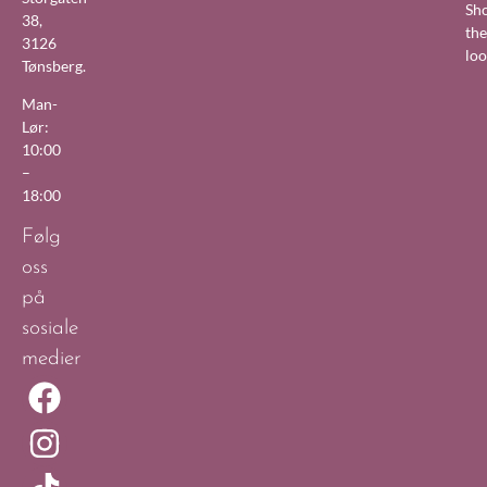
Sh
38,
the
3126
lo
Tønsberg.
Man-
Lør:
10:00
–
18:00
Følg
oss
på
sosiale
medier