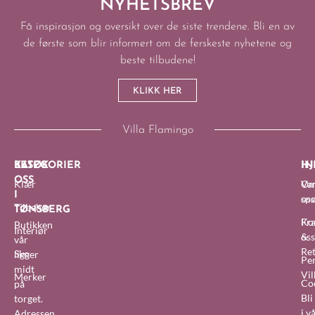
NYHETSBREV
Få inspirasjon og oversikt over de siste trendene. Bli en av
de første som blir informert om de ferskeste nyhetene og
beste tilbudene!
KLIKK HER
Villa Flamingo
BESØK
KATEGORIER
IN
HJ
OSS
Klær
O
Van
I
oss
sp
Tilbehør
TØNSBERG
Fra
Ko
Butikken
Interiør
&
oss
vår
Re
Sko
ligger
Pe
midt
Vil
Merker
Co
på
Bl
torget.
i v
Adressen