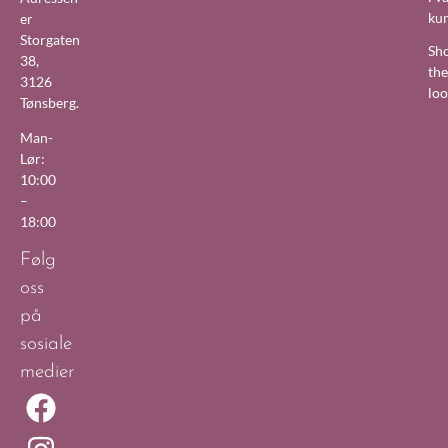
ku
er
Storgaten
Sh
38,
the
3126
lo
Tønsberg.
Man-
Lør:
10:00
–
18:00
Følg
oss
på
sosiale
medier