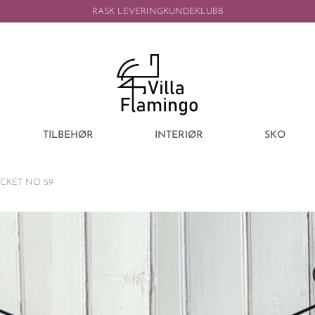
RASK LEVERING
KUNDEKLUBB
TILBEHØR
INTERIØR
SKO
ACKET NO 59
SISSEL EDELBO
SISSEL EDELB
JACKET NO 59
3899,00
kr
1499,00
kr