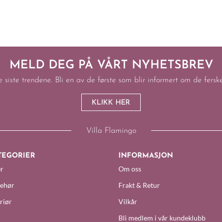
MELD DEG PÅ VÅRT NYHETSBREV
e siste trendene. Bli en av de første som blir informert om de fers
KLIKK HER
Villa Flamingo
TEGORIER
INFORMASJON
r
Om oss
behør
Frakt & Retur
riør
Vilkår
Bli medlem i vår kundeklubb