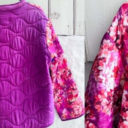
sverre utsolgt og ikke lenger
bo.
lke med knepping.
rdags og til pent.
.
fra 38-44 ca.
l retur