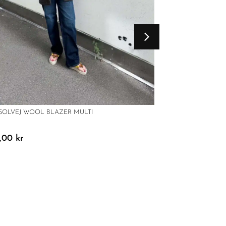
SISSEL EDELBO C
 SOLVEJ WOOL BLAZER MULTI
2199,00
kr
9,00
kr