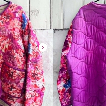
Dette produktet er des
tilgjengelig for kjop.
Rålekker jakke fra Sissel Edel
Denne er helt unik – 100% si
Jakken kan brukes både til hve
Finnes kun en av denne jakken
Det er en M-L / og den passer 
rask levering | enke
Utsolgt