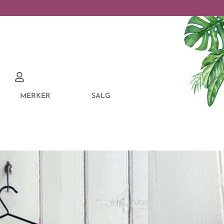
MERKER
SALG
O QUINN SILK