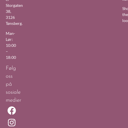
Storgaten
Sh
38,
the
3126
lo
Tønsberg.
Man-
Lør:
10:00
–
18:00
Følg
oss
på
sosiale
medier