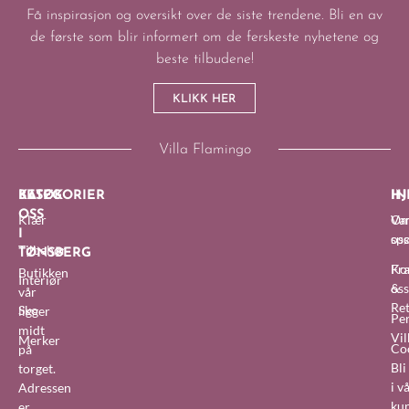
Få inspirasjon og oversikt over de siste trendene. Bli en av
de første som blir informert om de ferskeste nyhetene og
beste tilbudene!
KLIKK HER
Villa Flamingo
BESØK
KATEGORIER
IN
HJ
OSS
Klær
O
Van
I
oss
sp
Tilbehør
TØNSBERG
Fra
Ko
Butikken
Interiør
&
oss
vår
Re
Sko
ligger
Pe
midt
Vil
Merker
Co
på
Bl
torget.
i v
Adressen
ku
er