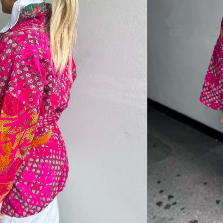
kker jakke som det finnes bare en av.
l retur
RV