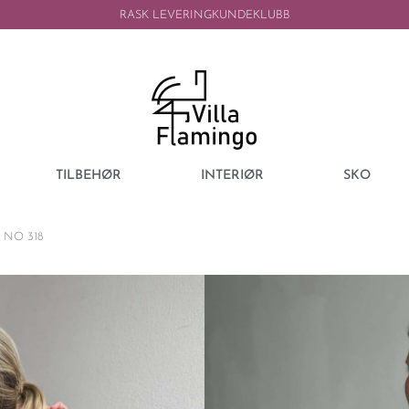
RASK LEVERING
KUNDEKLUBB
TILBEHØR
INTERIØR
SKO
 NO 318
SISSEL EDELBO
SISSEL EDELB
318
3399,00
kr