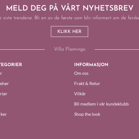
MELD DEG PÅ VÅRT NYHETSBREV
e siste trendene. Bli en av de første som blir informert om de fers
KLIKK HER
Villa Flamingo
TEGORIER
INFORMASJON
r
Om oss
behør
Frakt & Retur
riør
Vilkår
Bli medlem i vår kundeklubb
ker
Shop the look