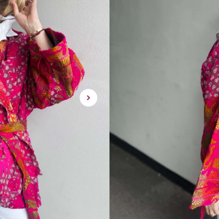
Bitten Jacket er en unik og le
Det følger med belte.
One Size,
Passer en 36-44/46 ca..
rask levering | enke
1 på lager
LEGG I HANDLEKU