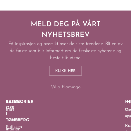
MELD DEG PÅ VÅRT
NYHETSBREV
Få inspirasjon og oversikt over de siste trendene. Bli en av
de første som blir informert om de ferskeste nyhetene og
beste tilbudene!
KLIKK HER
Villa Flamingo
BESØK
KATEGORIER
IN
HJ
OSS
Klær
O
Van
I
oss
sp
Tilbehør
TØNSBERG
Fra
Ko
Butikken
Interiør