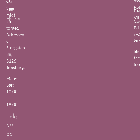
&
oss
vår
Re
Sko
ligger
Pe
midt
Vil
Merker
Co
på
Bl
torget.
i v
Adressen
ku
er
Storgaten
Sh
38,
the
3126
lo
Tønsberg.
Man-
Lør:
10:00
–
18:00
Følg
oss
på