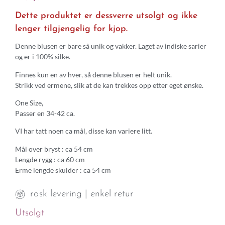
Dette produktet er dessverre utsolgt og ikke
lenger tilgjengelig for kjop.
Denne blusen er bare så unik og vakker. Laget av indiske sarier
og er i 100% silke.
Finnes kun en av hver, så denne blusen er helt unik.
Strikk ved ermene, slik at de kan trekkes opp etter eget ønske.
One Size,
Passer en 34-42 ca.
VI har tatt noen ca mål, disse kan variere litt.
Mål over bryst : ca 54 cm
Lengde rygg : ca 60 cm
Erme lengde skulder : ca 54 cm
rask levering | enkel retur
Utsolgt