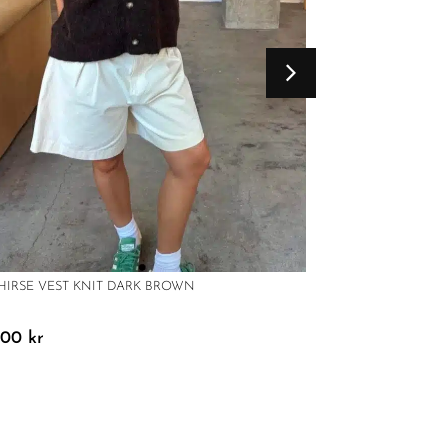
 HIRSE VEST KNIT DARK BROWN
BOII SAM O-NECK 
9,00
kr
499,00
kr