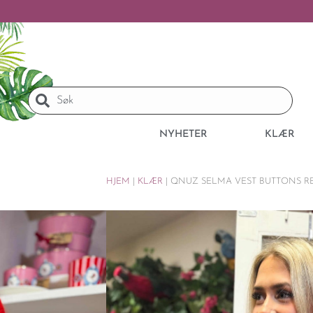
NYHETER
KLÆR
HJEM
|
KLÆR
|
QNUZ SELMA VEST BUTTONS R