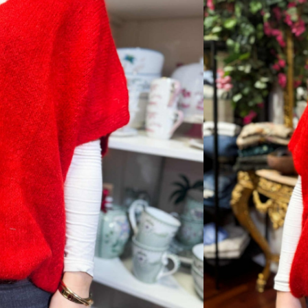
l retur
ANDLEKURV