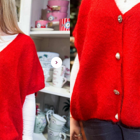
Den er stretcy og one size.
Passer fra en 34- 42/44 ca..
rask levering | enke
3 på lager
LEGG I H