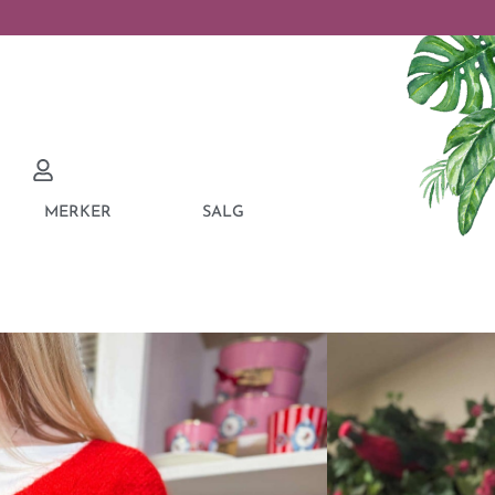
MERKER
SALG
VEST BUTTONS RED
efin vest som kan brukes til det aller