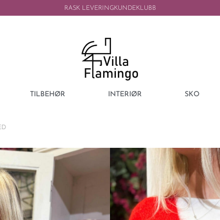
RASK LEVERING
KUNDEKLUBB
TILBEHØR
INTERIØR
SKO
ED
QNUZ
QNUZ SELMA 
799,00
kr
Selma vest er en nydelig kjemp
meste.