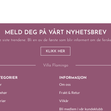
MELD DEG PÅ VÅRT NYHETSBREV
e siste trendene. Bli en av de første som blir informert om de fers
KLIKK HER
Villa Flamingo
TEGORIER
INFORMASJON
r
Om oss
behør
Frakt & Retur
riør
Vilkår
Bli medlem i vår kundeklubb