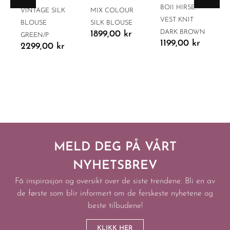
BOII HIRSE
VINTAGE SILK
MIX COLOUR
VEST KNIT
BLOUSE
SILK BLOUSE
DARK BROWN
1899,00
kr
GREEN/P
1199,00
kr
2299,00
kr
MELD DEG PÅ VÅRT
NYHETSBREV
Få inspirasjon og oversikt over de siste trendene. Bli en av
de første som blir informert om de ferskeste nyhetene og
beste tilbudene!
KLIKK HER