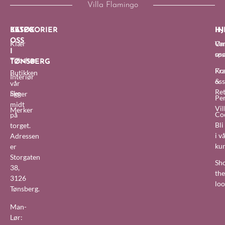
Villa Flamingo
BESØK
KATEGORIER
IN
HJ
OSS
Klær
O
Van
I
oss
sp
Tilbehør
TØNSBERG
Fra
Ko
Butikken
Interiør
&
oss
vår
Re
Sko
ligger
Pe
midt
Vil
Merker
Co
på
Bl
torget.
i v
Adressen
ku
er
Storgaten
Sh
38,
the
3126
lo
Tønsberg.
Man-
Lør: