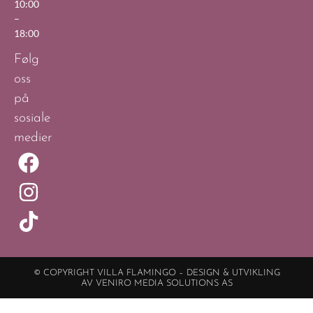
10:00
–
18:00
Følg
oss
på
sosiale
medier
© COPYRIGHT VILLA FLAMINGO – DESIGN & UTVIKLING
AV VENIRO MEDIA SOLUTIONS AS