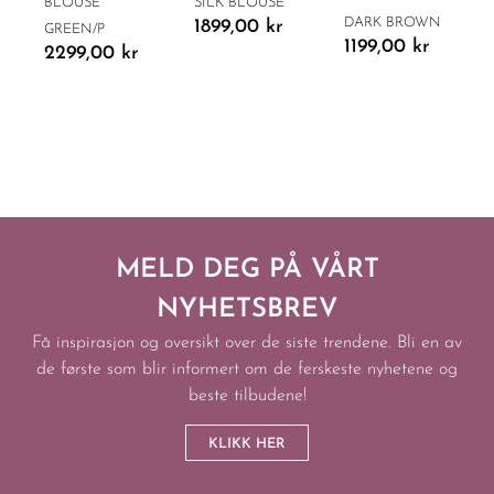
BLOUSE
SILK BLOUSE
DARK BROWN
1899,00
kr
GREEN/P
1199,00
kr
2299,00
kr
MELD DEG PÅ VÅRT
NYHETSBREV
Få inspirasjon og oversikt over de siste trendene. Bli en av
de første som blir informert om de ferskeste nyhetene og
beste tilbudene!
KLIKK HER