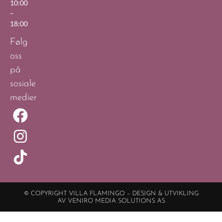
10:00
–
18:00
Følg
oss
på
sosiale
medier
© COPYRIGHT VILLA FLAMINGO – DESIGN & UTVIKLING
AV VENIRO MEDIA SOLUTIONS AS