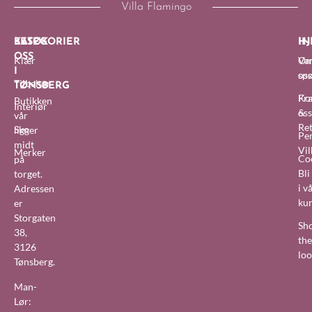
Villa Flamingo
BESØK
KATEGORIER
IN
HJ
OSS
Klær
O
Van
I
oss
sp
Tilbehør
TØNSBERG
Fra
Ko
Butikken
Interiør
&
oss
vår
Re
Sko
ligger
Pe
midt
Vil
Merker
Co
på
Bl
torget.
i v
Adressen
ku
er
Storgaten
Sh
38,
the
3126
lo
Tønsberg.
Man-
Lør: