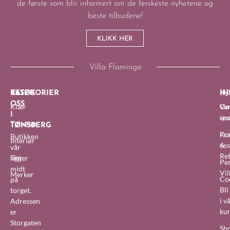
de første som blir informert om de ferskeste nyhetene og
beste tilbudene!
KLIKK HER
Villa Flamingo
BESØK
KATEGORIER
IN
HJ
OSS
Klær
O
Van
I
oss
sp
Tilbehør
TØNSBERG
Fra
Ko
Butikken
Interiør
&
oss
vår
Re
Sko
ligger
Pe
midt
Vil
Merker
Co
på
Bl
torget.
i v
Adressen
ku
er
Storgaten
Sh