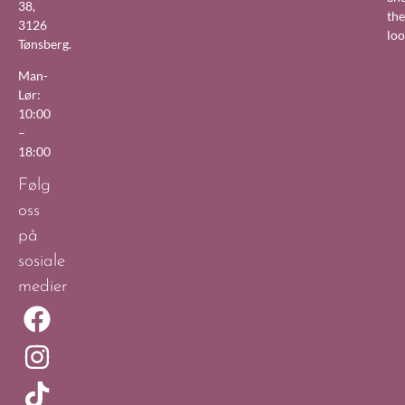
38,
the
3126
lo
Tønsberg.
Man-
Lør:
10:00
–
18:00
Følg
oss
på
sosiale
medier