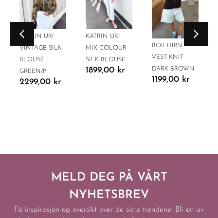
KATRIN URI
KATRIN URI
BOII HIRSE
VINTAGE SILK
MIX COLOUR
VEST KNIT
BLOUSE
SILK BLOUSE
DARK BROWN
1899,00
kr
GREEN/P
1199,00
kr
2299,00
kr
MELD DEG PÅ VÅRT
NYHETSBREV
Få inspirasjon og oversikt over de siste trendene. Bli en av