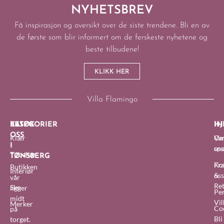
NYHETSBREV
Få inspirasjon og oversikt over de siste trendene. Bli en av
de første som blir informert om de ferskeste nyhetene og
beste tilbudene!
KLIKK HER
Villa Flamingo
BESØK
KATEGORIER
IN
HJ
OSS
Klær
O
Van
I
oss
sp
Tilbehør
TØNSBERG
Fra
Ko
Butikken
Interiør
&
oss
vår
Re
Sko
ligger
Pe
midt
Vil
Merker
Co
på
Bl
torget.