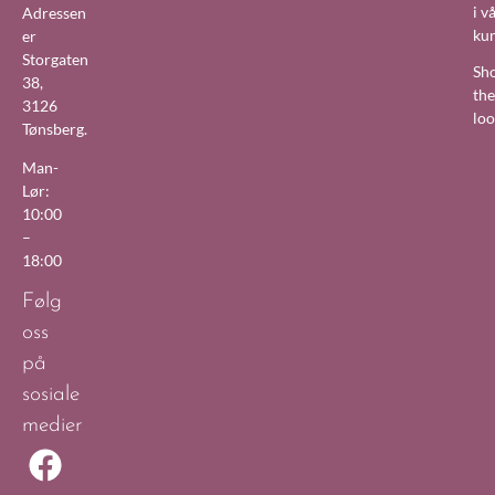
i v
Adressen
ku
er
Storgaten
Sh
38,
the
3126
lo
Tønsberg.
Man-
Lør:
10:00
–
18:00
Følg
oss
på
sosiale
medier