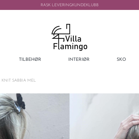
RASK LEVERING
KUNDEKLUBB
TILBEHØR
INTERIØR
SKO
KNIT SABBIA MEL
MARTA DU CHATEAU
MARTA DU CH
KNIT SABBIA 
499,00
kr