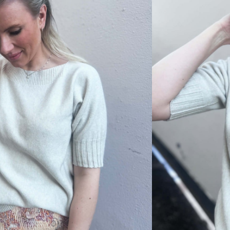
sverre utsolgt og ikke lenger
 elegant overdel som har en kort erm.
 inne i dressjakker, blazere nå utover ..
ned.
.
polyester, 18% polyamid, 10% uld
l retur