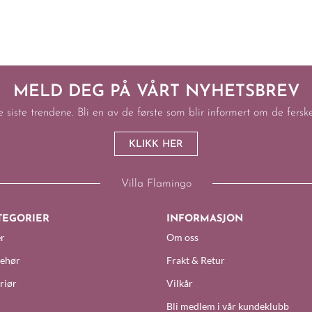
MELD DEG PÅ VÅRT NYHETSBREV
e siste trendene. Bli en av de første som blir informert om de fers
KLIKK HER
Villa Flamingo
TEGORIER
INFORMASJON
r
Om oss
behør
Frakt & Retur
riør
Vilkår
Bli medlem i vår kundeklubb