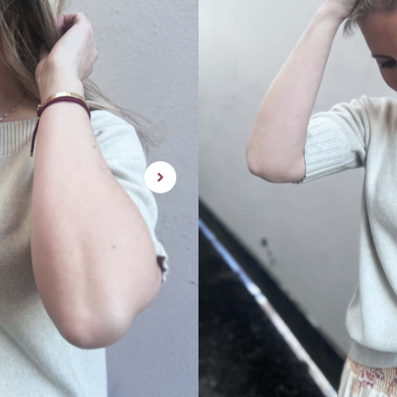
Dette produktet er des
tilgjengelig for kjop.
Denne genseren / toppen er en
Denne overdelen passer perfekt
Ellers kan den pyntes opp og 
One size,
Passer en 34-42 ca..
Stretcy og veldig behagelig på
Inneholder:
Materiale: 52% viskose, 20% 
rask levering | enke
Utsolgt