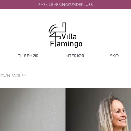
RASK LEVERING
KUNDEKLUBB
TILBEHØR
INTERIØR
SKO
ROWN PAISLEY
ITALY
LINNEA OVER
PAISLEY
999,00
kr