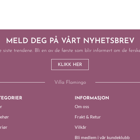
MELD DEG PÅ VÅRT NYHETSBREV
e siste trendene. Bli en av de første som blir informert om de fers
KLIKK HER
Villa Flamingo
TEGORIER
INFORMASJON
r
Om oss
behør
Frakt & Retur
riør
Vilkår
Bli medlem i vår kundeklubb