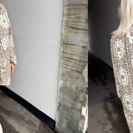
sverre utsolgt og ikke lenger
avoritt hos oss! Lekkert print som passer
n for å få den litt mindre oversize.
l retur