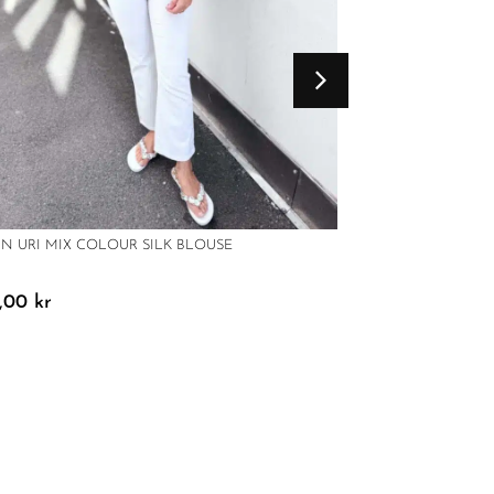
IN URI MIX COLOUR SILK BLOUSE
9,00
kr
BOII HIRSE VEST 
1199,00
kr