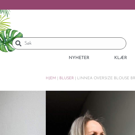
NYHETER
KLÆR
HJEM
|
BLUSER
|
LINNEA OVERSIZE BLOUSE B