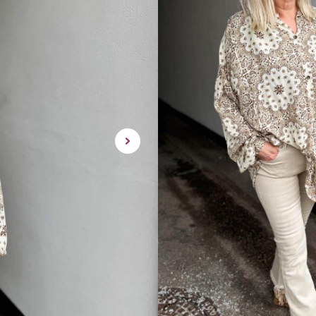
Dette produktet er des
tilgjengelig for kjop.
Linnea oversize blouse er en f
til så mye.
100% Viskose
ONE SIZE
Passer en 36-48 ca..
Putt den litt opp i bukse kante
rask levering | enke
Utsolgt