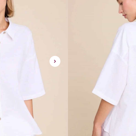
tilgjengelig for kjop.
Klassisk og fin skjorte i lin m
Normal i størrelsen.
rask levering | enke
Dette produktet er for 