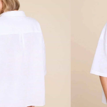
ed knepping.
l retur
tiden utsolgt og utilgjengelig.