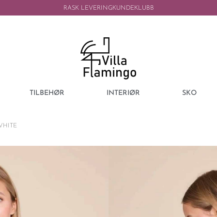
RASK LEVERING
KUNDEKLUBB
TILBEHØR
INTERIØR
SKO
WHITE
LINE OF OSLO
LINE OF OSLO
WHITE
Dette produktet er des