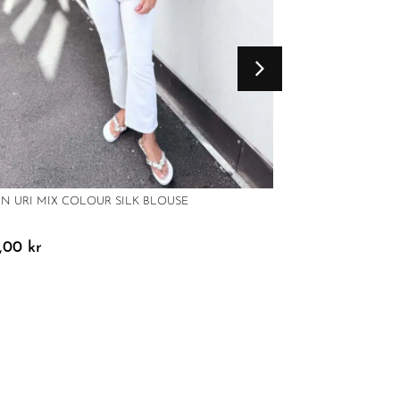
IN URI MIX COLOUR SILK BLOUSE
9,00
kr
BOII HIRSE VEST 
1199,00
kr