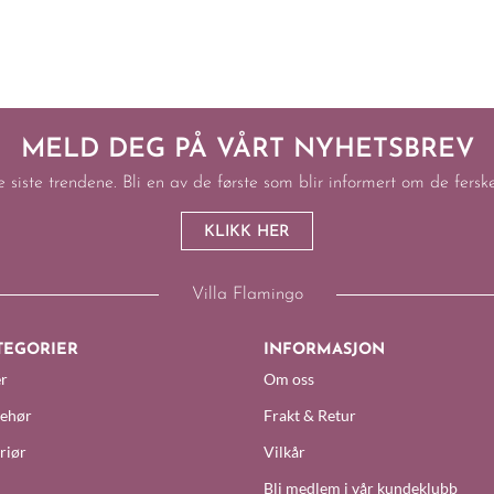
MELD DEG PÅ VÅRT NYHETSBREV
e siste trendene. Bli en av de første som blir informert om de fers
KLIKK HER
Villa Flamingo
TEGORIER
INFORMASJON
r
Om oss
behør
Frakt & Retur
riør
Vilkår
Bli medlem i vår kundeklubb