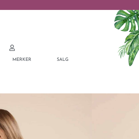
MERKER
SALG
 RESORT LINEN
sverre utsolgt og ikke lenger