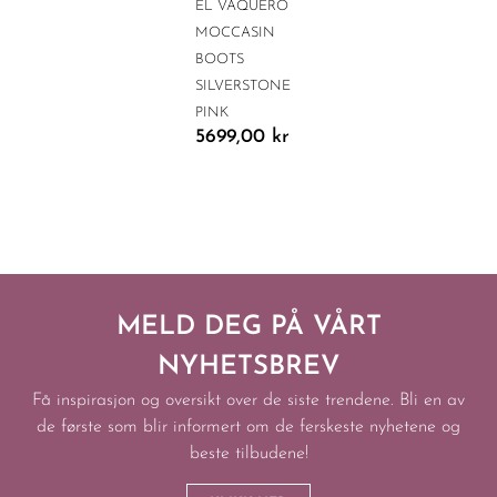
EL VAQUERO
MOCCASIN
BOOTS
SILVERSTONE
PINK
5699,00
kr
MELD DEG PÅ VÅRT
NYHETSBREV
Få inspirasjon og oversikt over de siste trendene. Bli en av
de første som blir informert om de ferskeste nyhetene og
beste tilbudene!