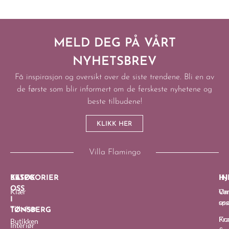
MELD DEG PÅ VÅRT
NYHETSBREV
Få inspirasjon og oversikt over de siste trendene. Bli en av
de første som blir informert om de ferskeste nyhetene og
beste tilbudene!
KLIKK HER
Villa Flamingo
BESØK
KATEGORIER
IN
HJ
OSS
Klær
O
Van
I
oss
sp
Tilbehør
TØNSBERG
Fra
Ko
Butikken
Interiør