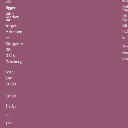
&
oss
vår
Re
Sko
ligger
Pe
midt
Vil
Merker
Co
på
Bl
torget.
i v
Adressen
ku
er
Storgaten
Sh
38,
the
3126
lo
Tønsberg.
Man-
Lør:
10:00
–
18:00
Følg
oss
på