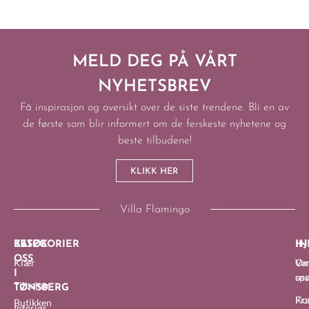
MELD DEG PÅ VÅRT
NYHETSBREV
Få inspirasjon og oversikt over de siste trendene. Bli en av
de første som blir informert om de ferskeste nyhetene og
beste tilbudene!
KLIKK HER
Villa Flamingo
BESØK
KATEGORIER
IN
HJ
OSS
Klær
O
Van
I
oss
sp
Tilbehør
TØNSBERG
Fra
Ko
Butikken
Interiør