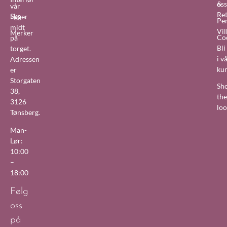
&
oss
vår
Re
Sko
ligger
Pe
midt
Vil
Merker
Co
på
Bl
torget.
i v
Adressen
ku
er
Storgaten
Sh
38,
the
3126
lo
Tønsberg.
Man-
Lør:
10:00
–
18:00
Følg
oss
på