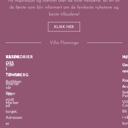
Få inspirasjon og oversikt over de siste trendene. Bli en av
de første som blir informert om de ferskeste nyhetene og
beste tilbudene!
KLIKK HER
Villa Flamingo
BESØK
KATEGORIER
IN
HJ
OSS
Klær
O
Van
I
oss
sp
Tilbehør
TØNSBERG
Fra
Ko
Butikken
Interiør
&
oss
vår
Re
Sko
ligger
Pe
midt
Vil
Merker
Co
på
Bl
torget.
i v
Adressen
ku
er