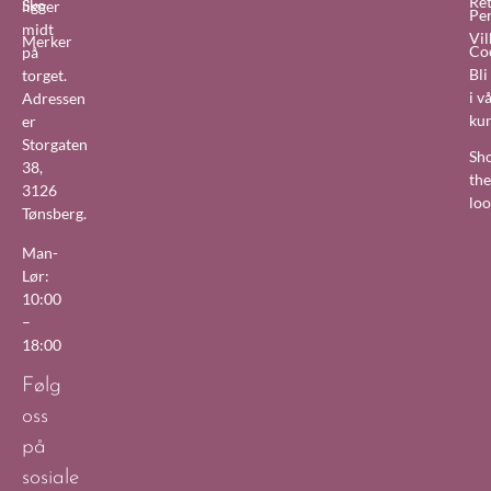
Re
Sko
ligger
Pe
midt
Vil
Merker
Co
på
Bl
torget.
i v
Adressen
ku
er
Storgaten
Sh
38,
the
3126
lo
Tønsberg.
Man-
Lør:
10:00
–
18:00
Følg
oss
på
sosiale