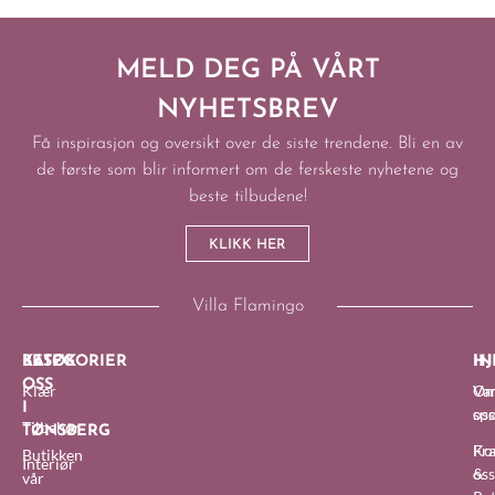
MELD DEG PÅ VÅRT
NYHETSBREV
Få inspirasjon og oversikt over de siste trendene. Bli en av
de første som blir informert om de ferskeste nyhetene og
beste tilbudene!
KLIKK HER
Villa Flamingo
BESØK
KATEGORIER
IN
HJ
OSS
Klær
O
Van
I
oss
sp
Tilbehør
TØNSBERG
Fra
Ko
Butikken
Interiør
&
oss
vår