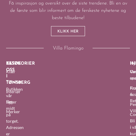
Få inspirasjon og oversikt over de siste trendene. Bli en av
de første som blir informert om de ferskeste nyhetene og
beste tilbudene!
KLIKK HER
Villa Flamingo
BESØK
KATEGORIER
IN
HJ
OSS
Klær
O
Van
I
oss
sp
Tilbehør
TØNSBERG
Fra
Ko
Butikken
Interiør
&
oss
vår
Re
Sko
ligger
Pe
midt
Vil
Merker
Co
på
Bl
torget.
i v
Adressen
ku
er