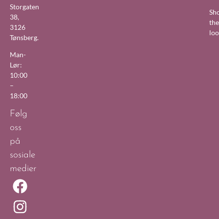
Storgaten
Sh
38,
the
3126
lo
Tønsberg.
Man-
Lør:
10:00
–
18:00
Følg
oss
på
sosiale
medier