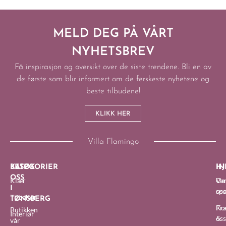
MELD DEG PÅ VÅRT
NYHETSBREV
Få inspirasjon og oversikt over de siste trendene. Bli en av
de første som blir informert om de ferskeste nyhetene og
beste tilbudene!
KLIKK HER
Villa Flamingo
BESØK
KATEGORIER
IN
HJ
OSS
Klær
O
Van
I
oss
sp
Tilbehør
TØNSBERG
Fra
Ko
Butikken
Interiør
&
oss
vår