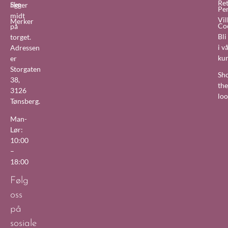
Re
Sko
ligger
Pe
midt
Vil
Merker
Co
på
Bl
torget.
i v
Adressen
ku
er
Storgaten
Sh
38,
the
3126
lo
Tønsberg.
Man-
Lør:
10:00
–
18:00
Følg
oss
på
sosiale