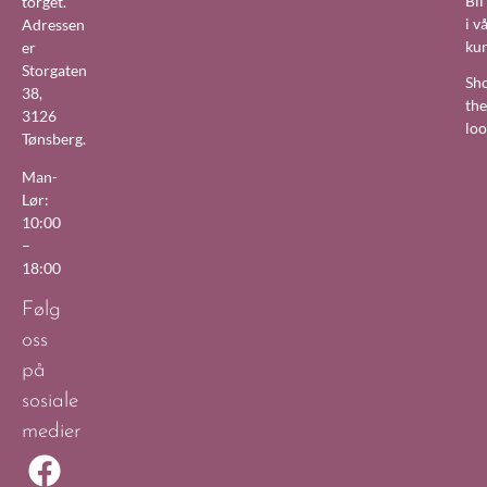
Bl
torget.
i v
Adressen
ku
er
Storgaten
Sh
38,
the
3126
lo
Tønsberg.
Man-
Lør:
10:00
–
18:00
Følg
oss
på
sosiale
medier