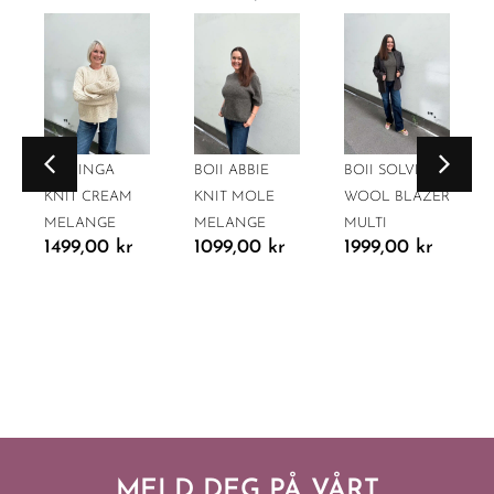
BOII INGA
BOII ABBIE
BOII SOLVEJ
KNIT CREAM
KNIT MOLE
WOOL BLAZER
MELANGE
MELANGE
MULTI
1499,00
kr
1099,00
kr
1999,00
kr
MELD DEG PÅ VÅRT