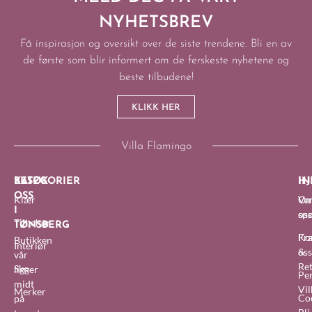
NYHETSBREV
Få inspirasjon og oversikt over de siste trendene. Bli en av
de første som blir informert om de ferskeste nyhetene og
beste tilbudene!
KLIKK HER
Villa Flamingo
BESØK
KATEGORIER
IN
HJ
OSS
Klær
O
Van
I
oss
sp
Tilbehør
TØNSBERG
Fra
Ko
Butikken
Interiør
&
oss
vår
Re
Sko
ligger
Pe
midt
Vil
Merker
Co
på