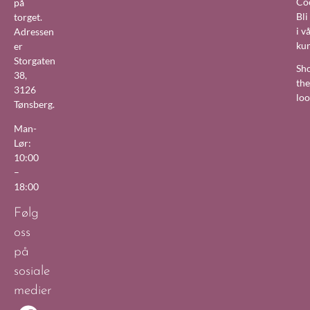
Co
på
Bl
torget.
i v
Adressen
ku
er
Storgaten
Sh
38,
the
3126
lo
Tønsberg.
Man-
Lør:
10:00
–
18:00
Følg
oss
på
sosiale
medier