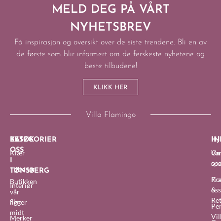
MELD DEG PÅ VÅRT
NYHETSBREV
Få inspirasjon og oversikt over de siste trendene. Bli en av
de første som blir informert om de ferskeste nyhetene og
beste tilbudene!
KLIKK HER
Villa Flamingo
BESØK
KATEGORIER
IN
HJ
OSS
Klær
O
Van
I
oss
sp
Tilbehør
TØNSBERG
Fra
Ko
Butikken
Interiør
&
oss
vår
Re
Sko
ligger
Pe
midt
Vil
Merker