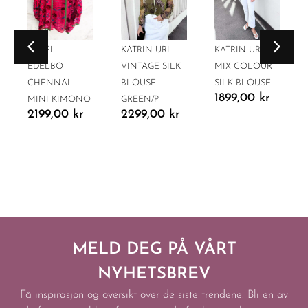
SISSEL
KATRIN URI
KATRIN URI
EDELBO
VINTAGE SILK
MIX COLOUR
CHENNAI
BLOUSE
SILK BLOUSE
1899,00
kr
MINI KIMONO
GREEN/P
2199,00
kr
2299,00
kr
MELD DEG PÅ VÅRT
NYHETSBREV
Få inspirasjon og oversikt over de siste trendene. Bli en av