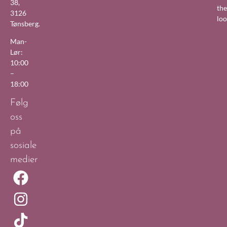
38,
the
3126
lo
Tønsberg.
Man-
Lør:
10:00
–
18:00
Følg
oss
på
sosiale
medier