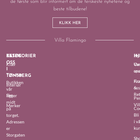
de første som blir informert om de ferskeste nyhetene og
beste tilbudene!
KLIKK HER
Villa Flamingo
BESØK
KATEGORIER
IN
HJ
OSS
Klær
O
Van
I
oss
sp
Tilbehør
TØNSBERG
Fra
Ko
Butikken
Interiør
&
oss
vår
Re
Sko
ligger
Pe
midt
Vil
Merker
Co
på
Bl
torget.
i v
Adressen
ku
er
Storgaten
Sh