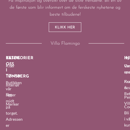
Få inspirasjon og oversikt over de siste trendene. Bli en av
de første som blir informert om de ferskeste nyhetene og
beste tilbudene!
KLIKK HER
Villa Flamingo
BESØK
KATEGORIER
IN
HJ
OSS
Klær
O
Van
I
oss
sp
Tilbehør
TØNSBERG
Fra
Ko
Butikken
Interiør
&
oss
vår
Re
Sko
ligger
Pe
midt
Vil
Merker
Co
på
Bl
torget.
i v
Adressen
ku
er