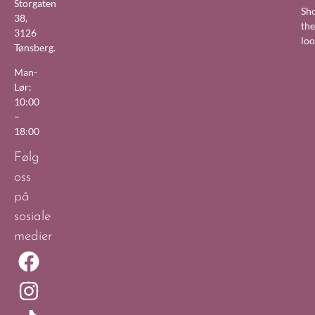
Storgaten
Sh
38,
the
3126
lo
Tønsberg.
Man-
Lør:
10:00
–
18:00
Følg
oss
på
sosiale
medier