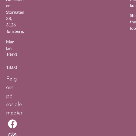
ku
er
Storgaten
Sh
38,
the
3126
lo
Tønsberg.
Man-
Lør:
10:00
–
18:00
Følg
oss
på
sosiale
medier