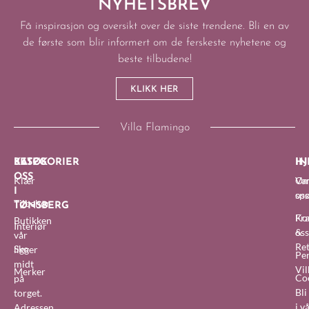
NYHETSBREV
Få inspirasjon og oversikt over de siste trendene. Bli en av
de første som blir informert om de ferskeste nyhetene og
beste tilbudene!
KLIKK HER
Villa Flamingo
BESØK
KATEGORIER
IN
HJ
OSS
Klær
O
Van
I
oss
sp
Tilbehør
TØNSBERG
Fra
Ko
Butikken
Interiør
&
oss
vår
Re
Sko
ligger
Pe
midt
Vil
Merker
Co
på
Bl
torget.
i v
Adressen