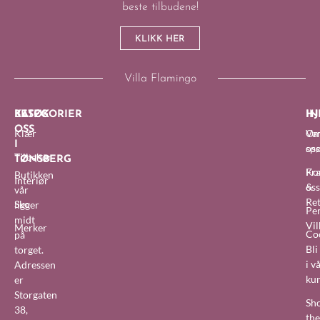
beste tilbudene!
KLIKK HER
Villa Flamingo
BESØK
KATEGORIER
IN
HJ
OSS
Klær
O
Van
I
oss
sp
Tilbehør
TØNSBERG
Fra
Ko
Butikken
Interiør
&
oss
vår
Re
Sko
ligger
Pe
midt
Vil
Merker
Co
på
Bl
torget.
i v
Adressen
ku
er
Storgaten
Sh
38,
the