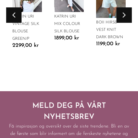
KATRIN URI
KATRIN URI
BOII HIRSE
VINTAGE SILK
MIX COLOUR
VEST KNIT
BLOUSE
SILK BLOUSE
DARK BROWN
1899,00
kr
GREEN/P
1199,00
kr
2299,00
kr
MELD DEG PÅ VÅRT
NYHETSBREV
Få inspirasjon og oversikt over de siste trendene. Bli en av
de første som blir informert om de ferskeste nyhetene og